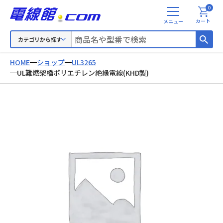
0
メ
カート
ニ
ュ
カテゴリから探す
ー
HOME
ショップ
UL3265
UL難燃架橋ポリエチレン絶縁電線(KHD製)