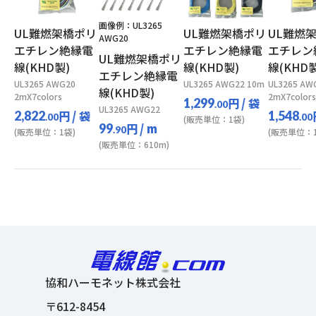
画像例：UL3265
UL難燃架橋ポリ
UL難燃架橋ポリ
UL難燃
AWG20
エチレン絶縁電
エチレン絶縁電
エチレン
UL難燃架橋ポリ
線(KHD製)
線(KHD製)
線(KHD製
エチレン絶縁電
UL3265 AWG20
UL3265 AWG22 10m
UL3265 AW
線(KHD製)
2mX7colors
2mX7colors
円
/ 袋
1,299
.00
UL3265 AWG22
円
/ 袋
2,822
1,548
.00
.00
(販売単位：1袋)
円
/ m
99
.90
(販売単位：1袋)
(販売単位：1
(販売単位：610m)
協和ハーモネット株式会社
〒612-8454