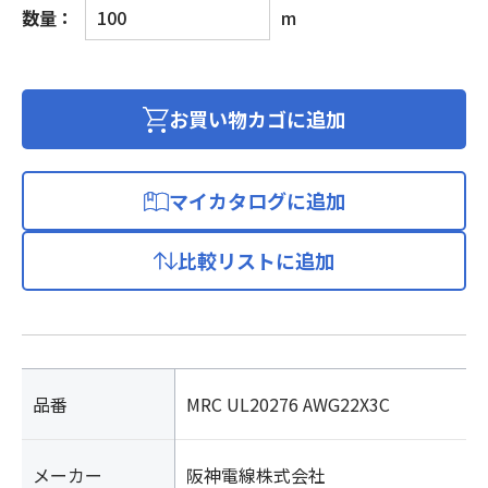
信
数量：
m
号
用
ロ
ボ
お買い物カゴに追加
ッ
ト
ケ
マイカタログに追加
ー
ブ
比較リストに追加
ル
個
品番
MRC UL20276 AWG22X3C
メーカー
阪神電線株式会社