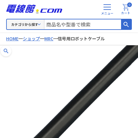
0
メ
カート
ニ
ュ
カテゴリから探す
ー
HOME
ショップ
MRC
信号用ロボットケーブル