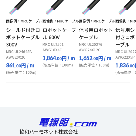
画像例：MRCケーブル
画像例：MRCケーブル
画像例：MRCケーブル
画像例：MR
シールド付きロ
ロボットケーブ
信号用ロボット
信号用シ
ボットケーブル
ル 600V
ケーブル
付きロボ
300V
ーブル
MRC UL2501
MRC UL20276
AWG18X4C
AWG24X12C
MRC UL2464SB
MRC UL202
AWG20X2C
円
/ m
円
/ m
AWG22X5P
1,864
1,652
.00
.00
円
/ m
861
1,836
(販売単位：100m)
(販売単位：100m)
.00
.00
(販売単位：100m)
(販売単位：1
協和ハーモネット株式会社