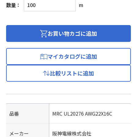
信
数量：
m
号
用
ロ
ボ
お買い物カゴに追加
ッ
ト
ケ
マイカタログに追加
ー
ブ
比較リストに追加
ル
個
品番
MRC UL20276 AWG22X16C
メーカー
阪神電線株式会社