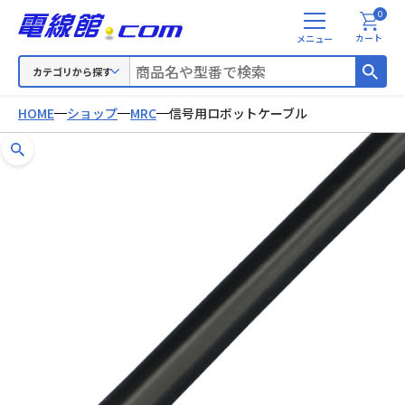
0
メ
カート
ニ
ュ
カテゴリから探す
ー
HOME
ショップ
MRC
信号用ロボットケーブル