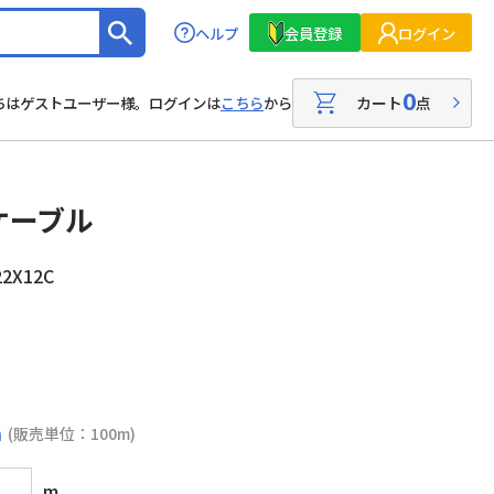
ヘルプ
会員登録
ログイン
0
カート
点
ちはゲストユーザー様。ログインは
こちら
から
ケーブル
2X12C
m
(販売単位：100m)
m