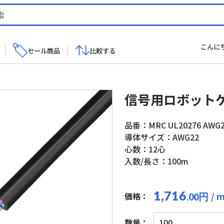
こんに
セール商品
比較する
信号用ロボット
品番：MRC UL20276 AWG2
導体サイズ：AWG22
心数：12心
入数/長さ：100m
1,716
/ 
価格：
円
.00
信
数量：