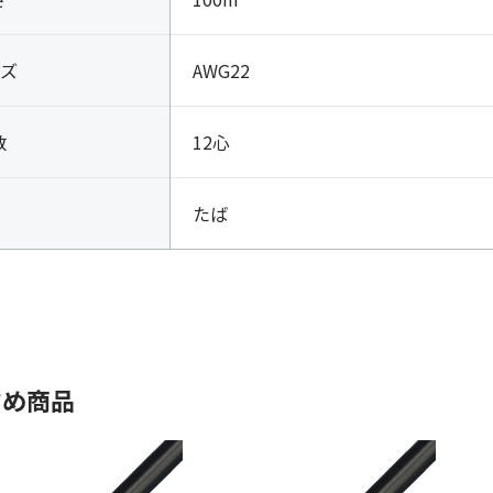
ズ
AWG22
数
12心
たば
すめ商品