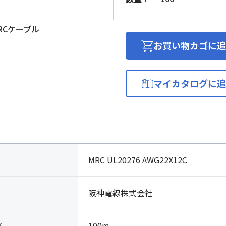
号
用
RCケーブル
ロ
ボ
お買い物カゴに追
ッ
ト
ケ
マイカタログに追
ー
ブ
ル
個
MRC UL20276 AWG22X12C
阪神電線株式会社
さ
100m