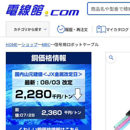
履歴・再注文
マイカタログ
カテゴリから探す
HOME
ショップ
MRC
信号用ロボットケーブル
銅価格情報
国内山元建値＜JX金属改定日＞
最新 : 08/03 改定
2,280
千円/トン
前
2,360
千円/トン
値:07/28
くわしい銅価格情報はこちら