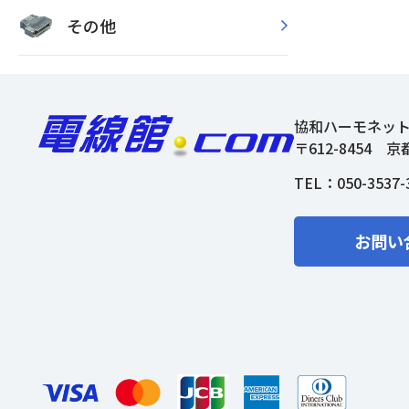
その他
協和ハーモネッ
〒612-8454
京
TEL：
050-3537-
お問い