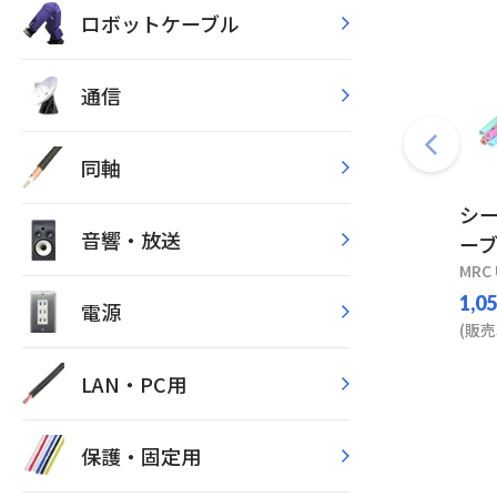
ロボットケーブル
通信
同軸
シ
音響・放送
ーブ
MRC 
1,0
電源
(販売
LAN・PC用
保護・固定用