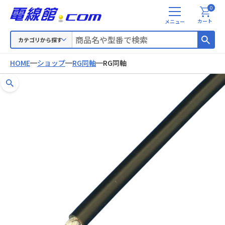
0
メ
カート
ニ
ュ
カテゴリから探す
ー
HOME
ショップ
RG同軸
RG同軸