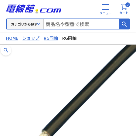
0
メ
カート
ニ
ュ
カテゴリから探す
ー
HOME
ショップ
RG同軸
RG同軸