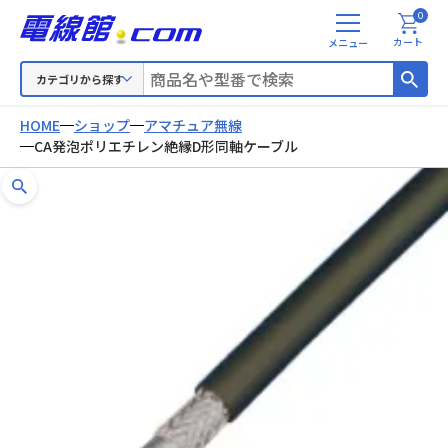
0
メ
カート
ニ
ュ
カテゴリから探す
ー
HOME
ショップ
アマチュア無線
CA発泡ポリエチレン絶縁D形同軸ケーブル