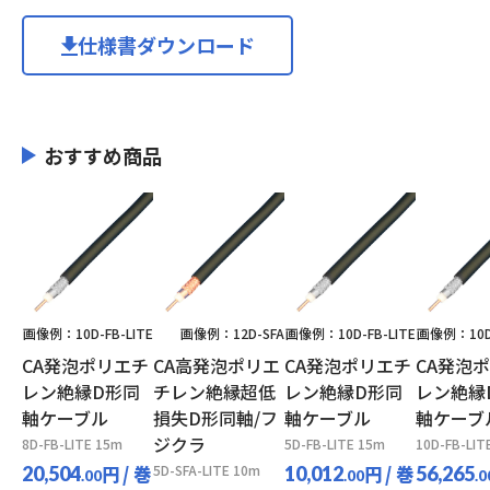
仕様書ダウンロード
おすすめ商品
画像例：10D-FB-LITE
画像例：12D-SFA
画像例：10D-FB-LITE
画像例：10D-
CA発泡ポリエチ
CA高発泡ポリエ
CA発泡ポリエチ
CA発泡
レン絶縁D形同
チレン絶縁超低
レン絶縁D形同
レン絶縁
軸ケーブル
損失D形同軸/フ
軸ケーブル
軸ケーブ
ジクラ
8D-FB-LITE 15m
5D-FB-LITE 15m
10D-FB-LIT
円
/ 巻
5D-SFA-LITE 10m
円
/ 巻
20,504
10,012
56,265
.00
.00
.0