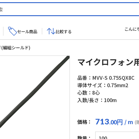
こんに
セール商品
比較する
(編組シールド)
マイクロフォン用
品番：MVV-S 0.75SQX8C
導体サイズ：0.75mm2
心数：8心
入数/長さ：100m
713
/ m
価格：
円
.00
(
マ
数量：