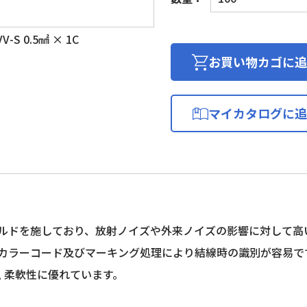
イ
ク
S 0.5㎟ × 1C
ロ
フ
お買い物カゴに追
ォ
ン
用
マイカタログに追
ビ
ニ
ル
コ
ー
ド
(編
ルドを施しており、放射ノイズや外来ノイズの影響に対して高
組
カラーコード及びマーキング処理により結線時の識別が容易で
シ
ー
, 柔軟性に優れています。
ル
ド)