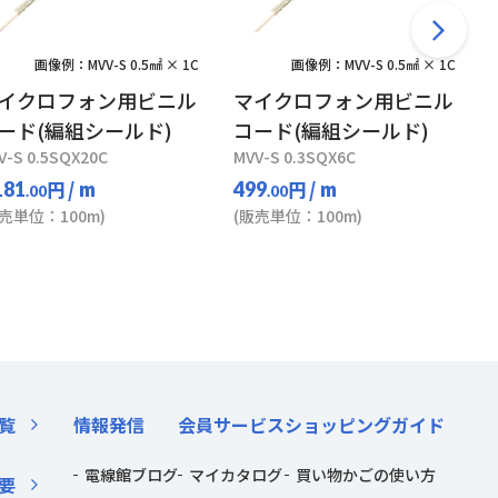
画像例：MVV-S 0.5㎟ × 1C
画像例：MVV-S 0.5㎟ × 1C
イクロフォン用ビニル
マイクロフォン用ビニル
ード(編組シールド)
コード(編組シールド)
V-S 0.5SQX20C
MVV-S 0.3SQX6C
円
/ m
円
/ m
181
499
.00
.00
販売単位：100m)
(販売単位：100m)
覧
情報発信
会員サービス
ショッピングガイド
電線館ブログ
マイカタログ
買い物かごの使い方
要