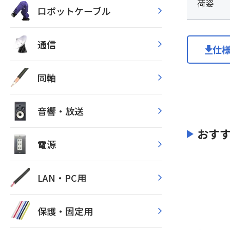
荷姿
ロボットケーブル
通信
仕
同軸
音響・放送
おす
電源
LAN・PC用
保護・固定用