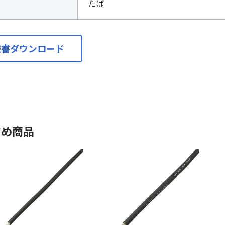
たば
様書ダウンロード
すめ商品