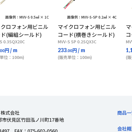
画像例：MVV-S 0.5㎟ × 1C
画像例：MVV-S-SP 0.2㎟ × 4C
イクロフォン用ビニル
マイクロフォン用ビニル
マ
ド(編組シールド)
コード(横巻きシールド)
コ
S 0.3SQX20C
MVV-S SP 0.2SQX3C
MV
円
/ m
円
/ m
233
1,
.00
.00
単位：100m)
(販売単位：100m)
(
ト株式会社
商品一
都市伏見区竹田泓ノ川町17番地
会社概
3497
FAX：075-602-0560