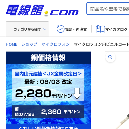
履歴・再注文
マイカタログ
カテゴリから探す
HOME
ショップ
マイクロフォン
マイクロフォン用ビニルコード
銅価格情報
国内山元建値＜JX金属改定日＞
最新 : 08/03 改定
2,280
千円/トン
前
2,360
千円/トン
値:07/28
くわしい銅価格情報はこちら