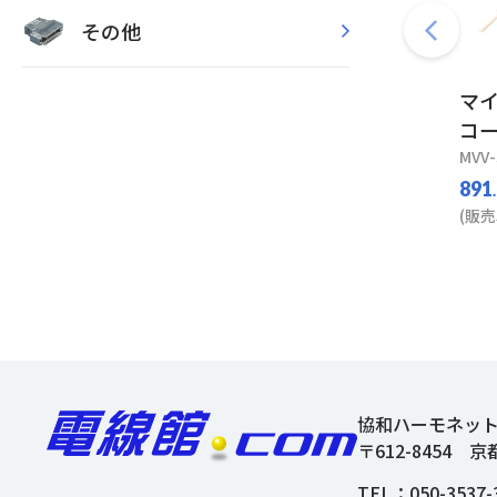
その他
マ
コー
MVV-
891
(販売
協和ハーモネッ
〒612-8454
京
TEL：
050-3537-