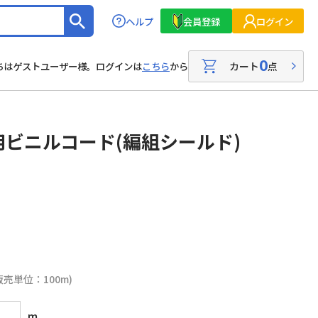
ヘルプ
会員登録
ログイン
0
カート
点
ちはゲストユーザー様。ログインは
こちら
から
ビニルコード(編組シールド)
販売単位：100m)
m