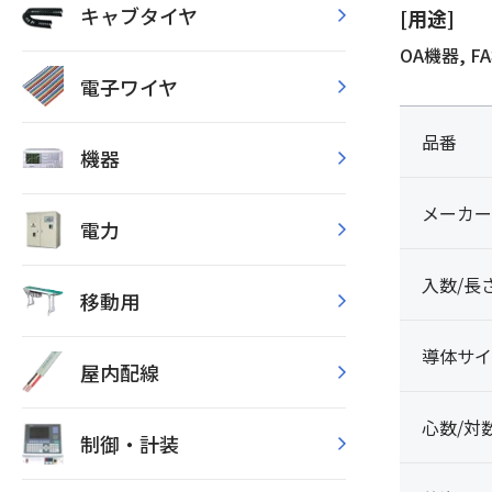
キャブタイヤ
[用途]
OA機器, 
電子ワイヤ
品番
機器
メーカー
電力
入数/長
移動用
導体サイ
屋内配線
心数/対
制御・計装