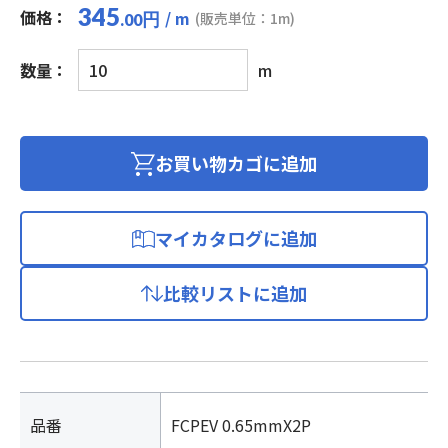
345
価格：
/ m
円
(販売単位：1m)
.00
着
数量：
m
色
識
別
市
お買い物カゴに追加
内
対
ポ
マイカタログに追加
リ
エ
比較リストに追加
チ
レ
ン
絶
縁
ビ
品番
FCPEV 0.65mmX2P
ニ