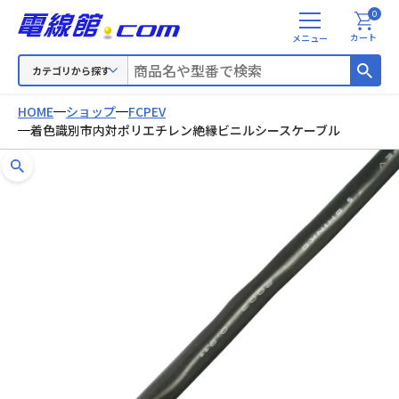
0
メ
カート
ニ
ュ
カテゴリから探す
ー
HOME
ショップ
FCPEV
着色識別市内対ポリエチレン絶縁ビニルシースケーブル