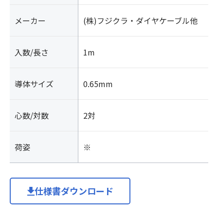
ル
メーカー
(株)フジクラ・ダイヤケーブル他
シ
ー
ス
入数/長さ
1m
ケ
ー
ブ
導体サイズ
0.65mm
ル
個
心数/対数
2対
荷姿
※
仕様書ダウンロード