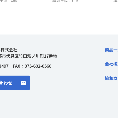
単位：1m)
(販売単位：1m)
(
ト株式会社
商品一
都市伏見区竹田泓ノ川町17番地
会社概
3497
FAX：075-602-0560
協和カ
合わせ