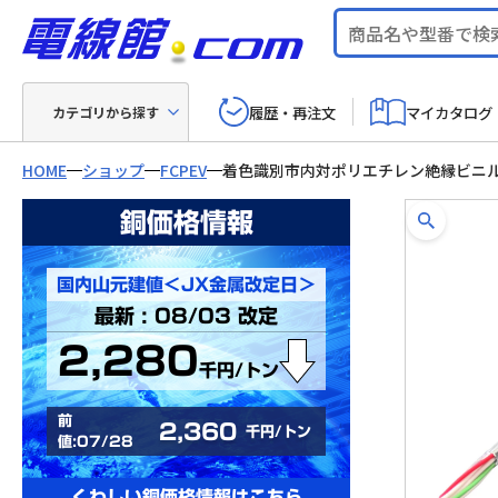
履歴・再注文
マイカタログ
カテゴリから探す
HOME
ショップ
FCPEV
着色識別市内対ポリエチレン絶縁ビニ
銅価格情報
国内山元建値＜JX金属改定日＞
最新 : 08/03 改定
2,280
千円/トン
前
2,360
千円/トン
値:07/28
くわしい銅価格情報はこちら