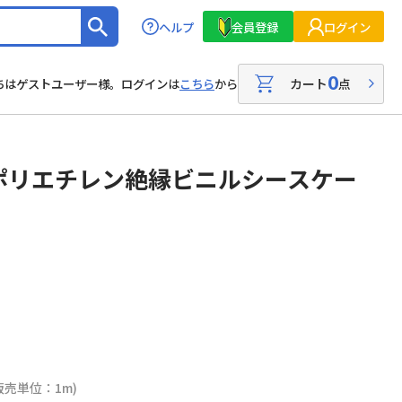
ヘルプ
会員登録
ログイン
0
カート
点
ちはゲストユーザー様。ログインは
こちら
から
ポリエチレン絶縁ビニルシースケー
販売単位：1m)