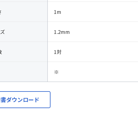
シ
ー
さ
1m
ス
ケ
ズ
1.2mm
ー
ブ
ル
数
1対
個
※
様書ダウンロード