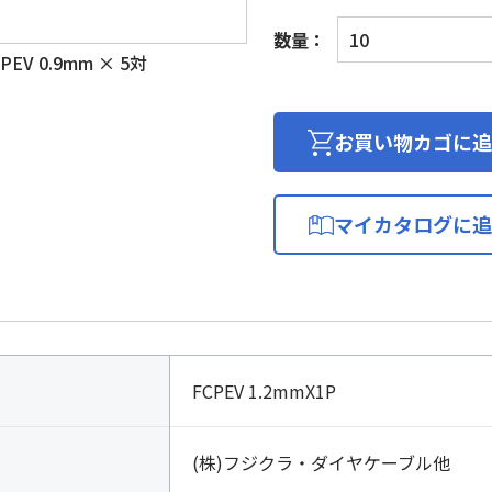
着
数量：
色
EV 0.9mm × 5対
識
別
市
お買い物カゴに追
内
対
ポ
マイカタログに追
リ
エ
チ
レ
ン
絶
FCPEV 1.2mmX1P
縁
ビ
ニ
(株)フジクラ・ダイヤケーブル他
ル