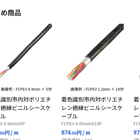
すめ商品
画像例：FCPEV 0.9mm × 5対
画像例：FCPEV 1.2mm × 10対
色識別市内対ポリエチ
着色識別市内対ポリエチ
着
ン絶縁ビニルシースケ
レン絶縁ビニルシースケ
レ
ブル
ーブル
ー
V 0.9mmX5P
FCPEV 0.65mmX10P
FC
円
/ m
円
/ m
874
97
.00
.00