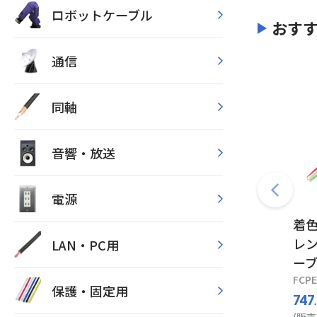
ロボットケーブル
おす
通信
同軸
音響・放送
電源
着
レ
LAN・PC用
ー
FCPE
保護・固定用
747