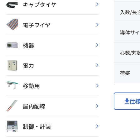
キャブタイヤ
入数/長
電子ワイヤ
導体サイ
機器
心数/対
電力
荷姿
移動用
仕
屋内配線
制御・計装