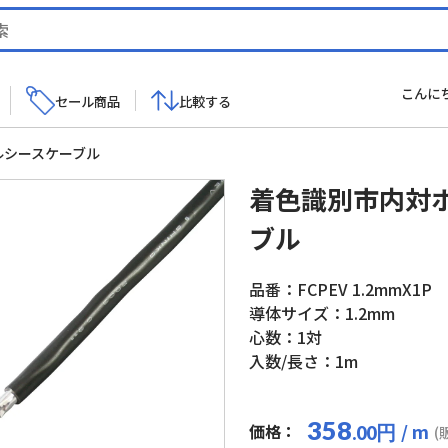
こんに
セール商品
比較する
ルシースケーブル
着色識別市内対
ブル
品番：FCPEV 1.2mmX1P
導体サイズ：1.2mm
心数：1対
入数/長さ：1m
358
/ m
価格：
円
.00
(