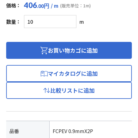
406
価格：
/ m
円
(販売単位：1m)
.00
着
数量：
m
色
識
別
市
お買い物カゴに追加
内
対
ポ
マイカタログに追加
リ
エ
比較リストに追加
チ
レ
ン
絶
縁
ビ
品番
FCPEV 0.9mmX2P
ニ