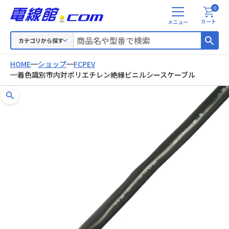
0
メ
カート
ニ
ュ
カテゴリから探す
ー
HOME
ショップ
FCPEV
着色識別市内対ポリエチレン絶縁ビニルシースケーブル