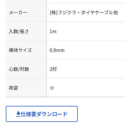
ル
メーカー
(株)フジクラ・ダイヤケーブル他
シ
ー
ス
入数/長さ
1m
ケ
ー
ブ
導体サイズ
0.9mm
ル
個
心数/対数
2対
荷姿
※
仕様書ダウンロード