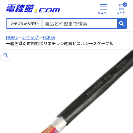
0
メ
カート
ニ
ュ
カテゴリから探す
ー
HOME
ショップ
FCPEV
着色識別市内対ポリエチレン絶縁ビニルシースケーブル