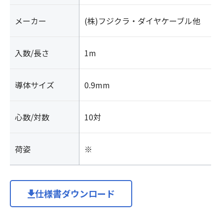
ル
メーカー
(株)フジクラ・ダイヤケーブル他
シ
ー
ス
入数/長さ
1m
ケ
ー
ブ
導体サイズ
0.9mm
ル
個
心数/対数
10対
荷姿
※
仕様書ダウンロード