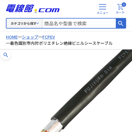
0
メ
カート
ニ
ュ
カテゴリから探す
ー
HOME
ショップ
FCPEV
着色識別市内対ポリエチレン絶縁ビニルシースケーブル