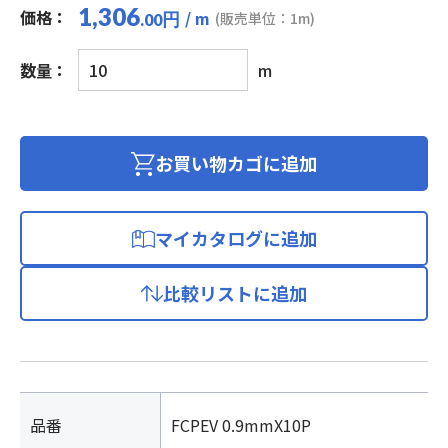
1,306
価格：
/ m
円
(販売単位：1m)
.00
着
数量：
m
色
識
別
市
お買い物カゴに追加
内
対
ポ
マイカタログに追加
リ
エ
比較リストに追加
チ
レ
ン
絶
縁
ビ
品番
FCPEV 0.9mmX10P
ニ