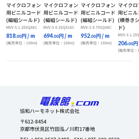
マイクロフォン
マイクロフォン
マイクロフォン
マイクロ
用ビニルコード
用ビニルコード
用ビニルコード
用ビニル
(編組シールド)
(編組シールド)
(編組シールド)
(横巻き
ド)
MVV-S 1.25SQX6C
MVV-S 0.3SQX16C
MVV-S 0.75SQX6C
円
/ m
円
/ m
円
/ m
MVV-S 1.25
818
694
952
.00
.00
.00
円
206
(販売単位：100m)
(販売単位：100m)
(販売単位：100m)
.00
(販売単位：1
協和ハーモネット株式会社
〒612-8454
京都市伏見区竹田泓ノ川町17番地