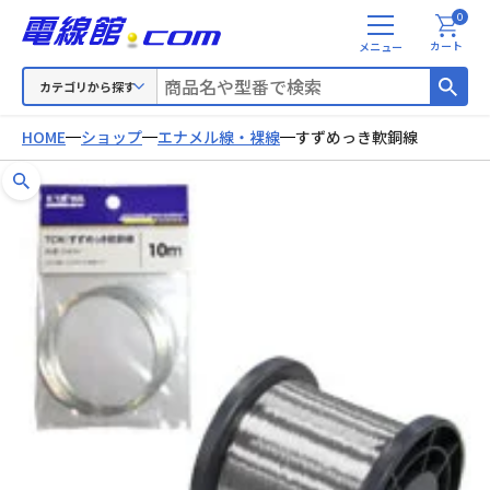
0
メ
カート
ニ
ュ
カテゴリから探す
ー
HOME
ショップ
エナメル線・裸線
すずめっき軟銅線