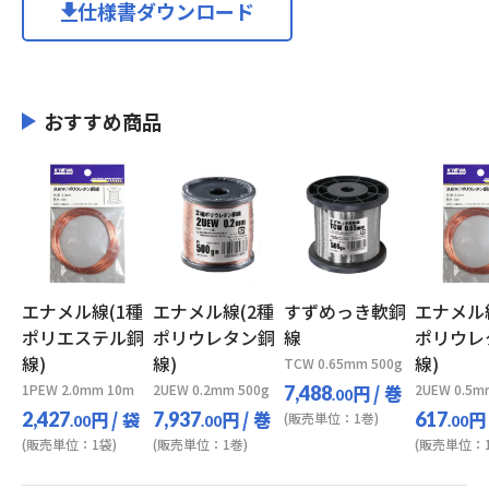
仕様書ダウンロード
おすすめ商品
エナメル線(1種
エナメル線(2種
すずめっき軟銅
エナメル
ポリエステル銅
ポリウレタン銅
線
ポリウレ
線)
線)
線)
TCW 0.65mm 500g
1PEW 2.0mm 10m
2UEW 0.2mm 500g
円
/ 巻
2UEW 0.5m
7,488
.00
円
/ 袋
円
/ 巻
円
2,427
7,937
617
(販売単位：1巻)
.00
.00
.00
(販売単位：1袋)
(販売単位：1巻)
(販売単位：1