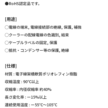
●RoHS認定品です。
[用途]
◯電線の端末, 電線接続部の絶縁, 保護, 補強
◯クーラーの配線電線の色識別, 結束
◯ケーブルラベルの固定, 保護
◯抵抗・コンデンサー等の保護, 絶縁
[仕様]
材質 : 電子線架橋軟質ポリオレフィン樹脂
収縮温度 : 90℃以上
収縮率 : 内径収縮率 約40%
長さ変化率 : ー15%以上
連続使用温度 : ー55℃～105℃