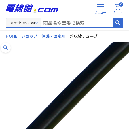
0
メ
カート
ニ
ュ
カテゴリから探す
ー
HOME
ショップ
保護・固定用
熱収縮チューブ