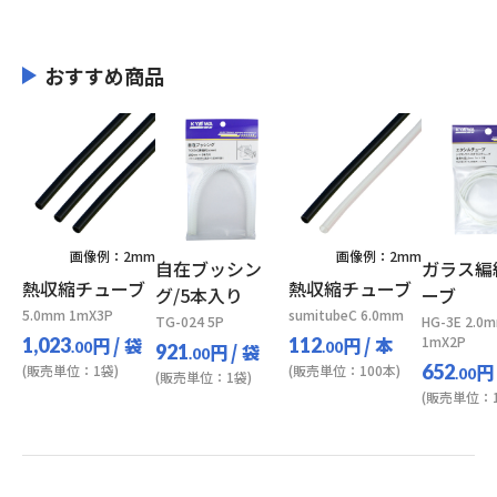
おすすめ商品
画像例：2mm
画像例：2mm
自在ブッシン
ガラス編
熱収縮チューブ
熱収縮チューブ
グ/5本入り
ーブ
5.0mm 1mX3P
sumitubeC 6.0mm
TG-024 5P
HG-3E 2.0
円
/ 袋
円
/ 本
1mX2P
1,023
112
.00
円
/ 袋
.00
921
.00
円
652
(販売単位：1袋)
(販売単位：100本)
.00
(販売単位：1袋)
(販売単位：1