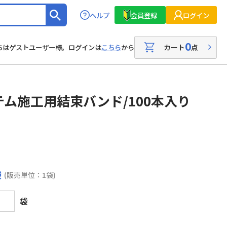
ヘルプ
会員登録
ログイン
0
カート
点
ちはゲストユーザー様。ログインは
こちら
から
ム施工用結束バンド/100本入り
袋
(販売単位：1袋)
袋