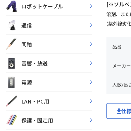
[※ソルベ
ロボットケーブル
溶剤、また
(紫外線劣
通信
同軸
品番
音響・放送
メーカー
電源
入数/長
LAN・PC用
仕
保護・固定用