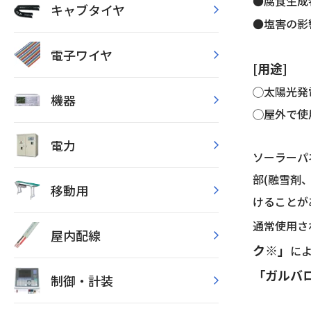
●腐食生成
キャブタイヤ
●塩害の影
電子ワイヤ
[用途]
◯太陽光発
機器
◯屋外で使
電力
ソーラーパ
部(融雪剤
移動用
けることが
通常使用さ
屋内配線
ク※」
に
「ガルバ
制御・計装