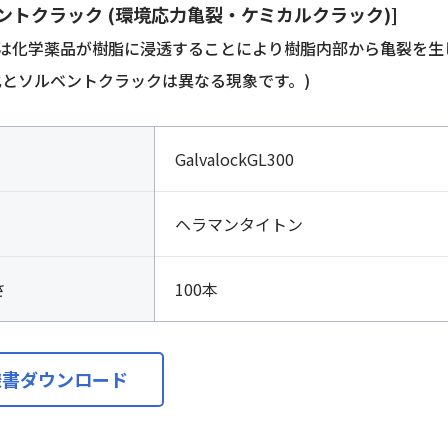
ントクラック (環境応力亀裂・ケミカルクラック)]
は化学薬品が樹脂に浸透することにより樹脂内部から亀裂を生
化とソルベントクラックは異なる現象です。)
GalvalockGL300
ヘラマンタイトン
さ
100本
様書ダウンロード