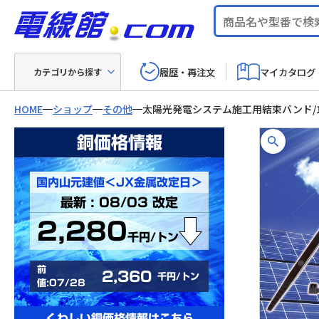
履歴・再注文
マイカタログ
カテゴリから探す
HOME
ショップ
その他
太陽光発電システム施工用結束バンド/1
銅価格情報
国内山元建値＜JX金属改定日＞
最新 : 08/03 改定
2,280
千円/トン
前
2,360
千円/トン
値:07/28
くわしい銅価格情報はこちら