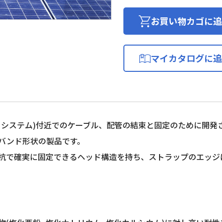
発
電
お買い物カゴに追
シ
ス
テ
マイカタログに追
ム
施
工
用
結
束
クシステム)付近でのケーブル、配管の結束と固定のために開発
バ
バンド形状の製品です。
ン
抗で確実に固定できるヘッド構造を持ち、ストラップのエッジ
ド/100
本
入
り
個