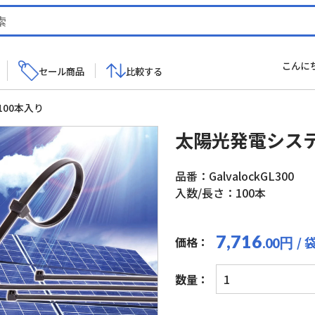
こんに
セール商品
比較する
00本入り
太陽光発電システ
品番：GalvalockGL300
入数/長さ：100本
7,716
/ 
価格：
円
.00
太
数量：
陽
光