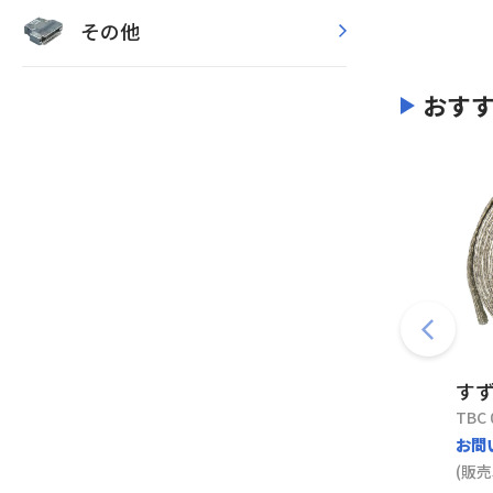
その他
おす
す
TBC 
お問
(販売