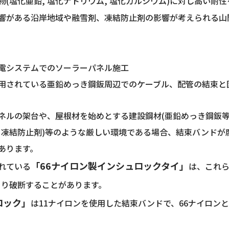
物(塩化亜鉛, 塩化ナトリウム, 塩化カルシウム)に対し高い耐
響がある沿岸地域や融雪剤、凍結防止剤の影響が考えられる山
電システムでのソーラーパネル施工
用されている亜鉛めっき鋼鈑周辺でのケーブル、配管の結束と
ネルの架台や、屋根材を始めとする建設鋼材(亜鉛めっき鋼鈑等)
、凍結防止剤)等のような厳しい環境である場合、結束バンドが
あります。
「66ナイロン製インシュロックタイ」
れている
は、これ
より破断することがあります。
ロック」
は11ナイロンを使用した結束バンドで、66ナイロン