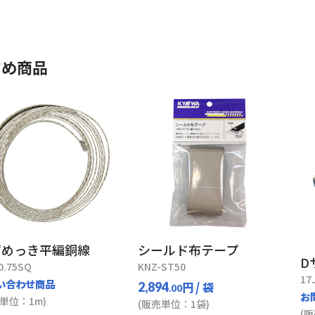
すめ商品
ずめっき平編銅線
シールド布テープ
D
0.75SQ
KNZ-ST50
17
い合わせ商品
円
/ 袋
2,894
.00
お
単位：1m)
(販売単位：1袋)
(