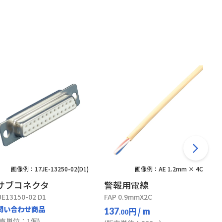
画像例：17JE-13250-02(D1)
画像例：AE 1.2mm × 4C
サブコネクタ
警報用電線
JE13150-02 D1
FAP 0.9mmX2C
問い合わせ商品
円
/ m
137
.00
販売単位：1個)