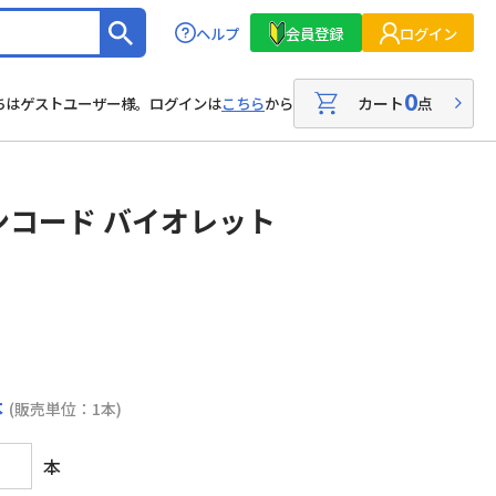
ヘルプ
会員登録
ログイン
0
カート
点
ちはゲストユーザー様。ログインは
こちら
から
コード バイオレット
本
(販売単位：1本)
本