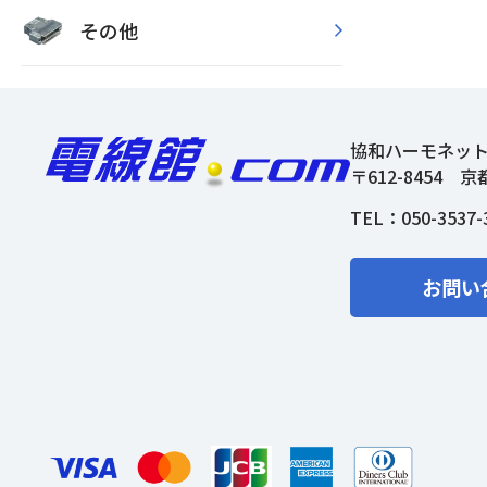
その他
協和ハーモネッ
〒612-8454
京
TEL：
050-3537-
お問い