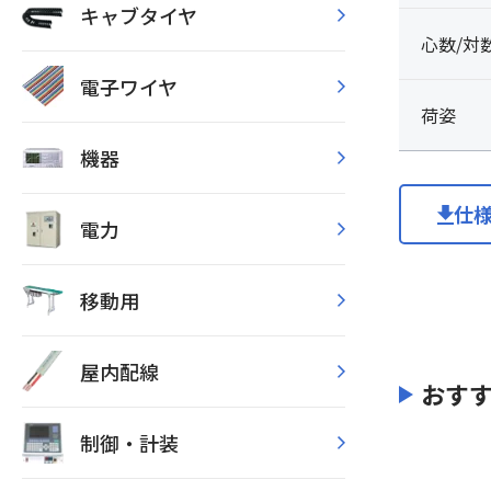
キャブタイヤ
心数/対
電子ワイヤ
荷姿
機器
仕
電力
移動用
屋内配線
おす
制御・計装