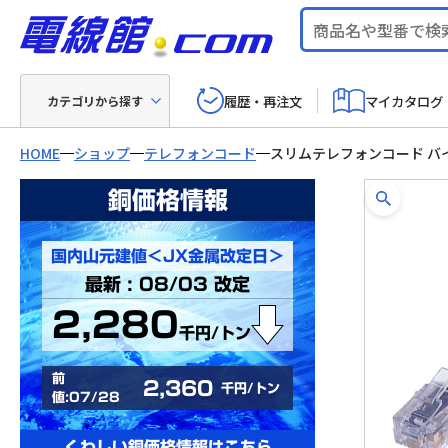
履歴・再注文
マイカタログ
カテゴリから探す
HOME
ショップ
テレフォンコード
スリムテレフォンコード バ
銅価格情報
国内山元建値＜JX金属改定日＞
最新 : 08/03 改定
2,280
千円/トン
前
2,360
千円/トン
値:07/28
くわしい銅価格情報はこちら