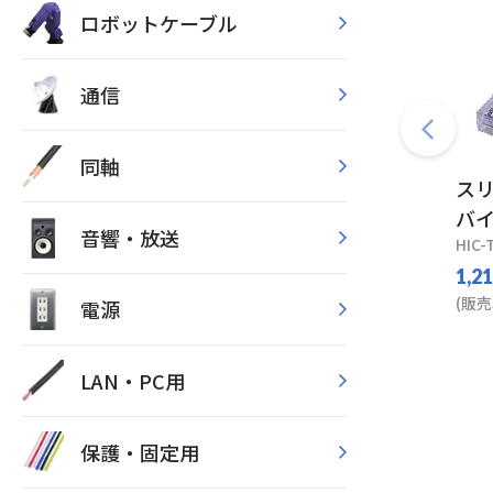
ロボットケーブル
通信
同軸
ス
バ
音響・放送
HIC-
1,2
(販売
電源
LAN・PC用
保護・固定用