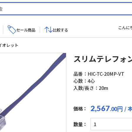
こんに
セール商品
比較する
イオレット
スリムテレフォン
品番：HIC-TC-20MP-VT
心数：4心
入数/長さ：20m
2,567
/ 
価格：
円
.00
ス
数量：
リ