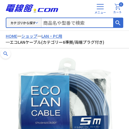
0
メ
カート
ニ
ュ
カテゴリから探す
ー
HOME
ショップ
LAN・PC用
エコLANケーブル(カテゴリー6準拠/両端プラグ付き)