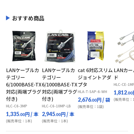
おすすめ商品
LANケーブルカ
LANケーブルカ
cat 6対応スリム
LANカ
テゴリー
テゴリー
ジョイントアダ
ド
6/1000BASE-TX
6/1000BASE-TX
プタ
HLC-CE-1M
対応(両端プラグ
対応(両端プラグ
HLA-T-SAP-6-WH
1,812
.00
付き)
付き)
円
/ 袋
2,676
(販売単位：1
.00
HLC-C6-3MP
HLC-C6-10MP-LB
(販売単位：1袋)
円
/ 本
円
/ 本
1,335
2,945
.00
.00
(販売単位：1本)
(販売単位：1本)