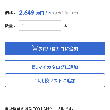
2,649
価格：
/ 本
円
(販売単位：1本)
.00
エ
数量：
本
コ
LAN
ケ
ー
お買い物カゴに追加
ブ
ル
(カ
マイカタログに追加
テ
ゴ
比較リストに追加
リ
ー
6
準
拠/
自社開発の薄型ECO LANケーブルです。