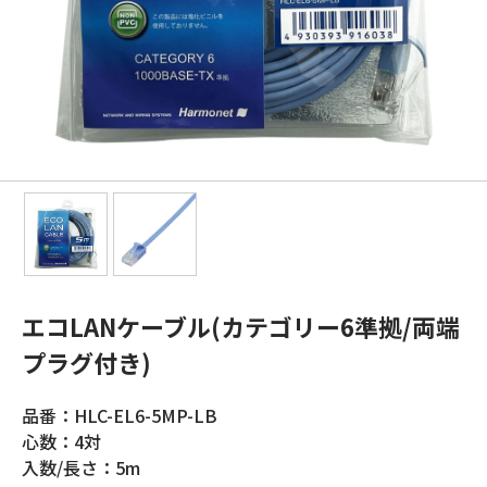
エコLANケーブル(カテゴリー6準拠/両端
プラグ付き)
品番：HLC-EL6-5MP-LB
心数：4対
入数/長さ：5m