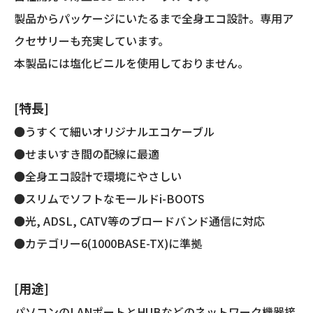
両
製品からパッケージにいたるまで全身エコ設計。専用ア
端
プ
クセサリーも充実しています。
ラ
本製品には塩化ビニルを使用しておりません。
グ
付
き)
[特長]
個
●うすくて細いオリジナルエコケーブル
●せまいすき間の配線に最適
●全身エコ設計で環境にやさしい
●スリムでソフトなモールドi-BOOTS
●光, ADSL, CATV等のブロードバンド通信に対応
●カテゴリー6(1000BASE-TX)に準拠
[用途]
パソコンのLANポートとHUBなどのネットワーク機器接