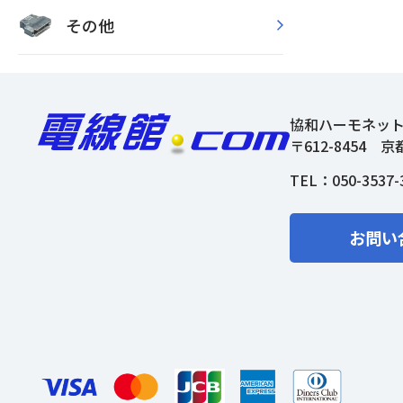
その他
協和ハーモネッ
〒612-8454
京
TEL：
050-3537-
お問い