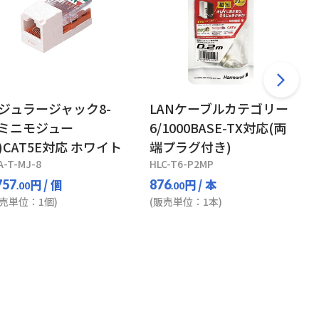
ジュラージャック8-
LANケーブルカテゴリー
(ミニモジュー
6/1000BASE-TX対応(両
)CAT5E対応 ホワイト
端プラグ付き)
A-T-MJ-8
HLC-T6-P2MP
円
/ 個
円
/ 本
757
876
.00
.00
販売単位：1個)
(販売単位：1本)