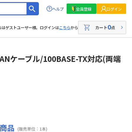
ヘルプ
会員登録
ログイン
0
カート
点
ちはゲストユーザー様。ログインは
こちら
から
Nケーブル/100BASE-TX対応(両端
商品
(販売単位：1本)