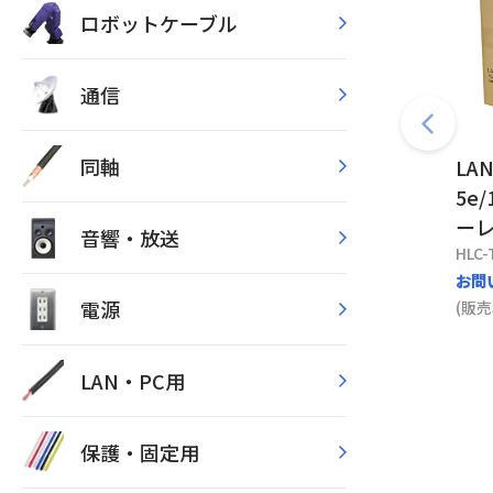
ロボットケーブル
通信
同軸
LA
5e
ーレ
音響・放送
HLC-
お問
電源
(販売
LAN・PC用
保護・固定用