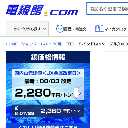
履歴・再注文
マイカタログ
カテゴリから探す
HOME
ショップ
LAN・PC用
ブロードバンドLANケーブル/100B
銅価格情報
国内山元建値＜JX金属改定日＞
最新 : 08/03 改定
2,280
千円/トン
前
2,360
千円/トン
値:07/28
くわしい銅価格情報はこちら