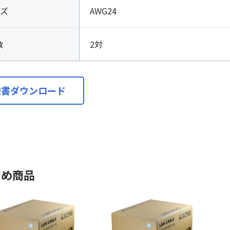
ズ
AWG24
数
2対
様書ダウンロード
すめ商品