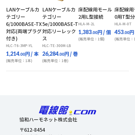
LANケーブルカ
LANケーブルカ
床配線用モール
床配線用
テゴリー
テゴリー
2用L型接続
0用T型
6/1000BASE-TX
5e/1000BASE-T
HLA-M-2L
HLA-M-0T
対応(両端プラグ
対応リーレック
円
/ 個
円
1,383
453
.00
.00
付き)
ス
(販売単位：1個)
(販売単位：1
HLC-T6-3MP-YL
HLC-TE-300M-LB
円
/ 本
円
/ 巻
1,214
26,284
.00
.00
(販売単位：1本)
(販売単位：1巻)
協和ハーモネット株式会社
〒612-8454