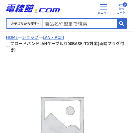
0
メ
カート
ニ
ュ
カテゴリから探す
ー
HOME
ショップ
LAN・PC用
ブロードバンドLANケーブル/100BASE-TX対応(両端プラグ付
き)