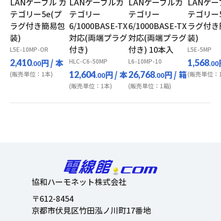
LANケーブル カ
LANケーブルカ
LANケーブルカ
LANケー
テゴリー5e(プ
テゴリー
テゴリー
テゴリー5
ラグ付き簡易包
6/1000BASE-TX
6/1000BASE-TX
ラグ付き
装)
対応(両端プラグ
対応(両端プラグ
装)
付き)
付き) 10本入
L5E-10MP-OR
L5E-5MP
円
/ 本
HLC-C6-50MP
L6-10MP-10
2,410
1,568
.00
.00
円
/ 本
円
/ 箱
12,604
26,768
(販売単位：1本)
(販売単位：1
.00
.00
(販売単位：1本)
(販売単位：1箱)
協和ハーモネット株式会社
〒612-8454
京都市伏見区竹田泓ノ川町17番地