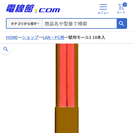
0
メ
カート
ニ
ュ
カテゴリから探す
ー
HOME
ショップ
LAN・PC用
壁用モール1 10本入