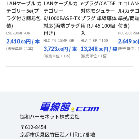
LANケーブル カ
LANケーブルカ
eプラグ/CAT5E
エコLA
テゴリー5e(プ
テゴリー
対応モジュラー
ル(カテ
ラグ付き簡易包
6/1000BASE-TX
プラグ 単線導体
準拠/両
装)
対応(両端プラグ
用 RJ-45 100個
付き)
付き)
入
L5E-10MP-OR
HLC-EL6-5
円
/ 本
HLC-T6-15MP-GR
HLA-T-EP-T100
2,410
2,649
.00
.00
円
/ 本
円
/ 袋
3,723
13,248
(販売単位：1本)
(販売単位：1
.00
.00
(販売単位：1本)
(販売単位：1袋)
協和ハーモネット株式会社
〒612-8454
京都市伏見区竹田泓ノ川町17番地