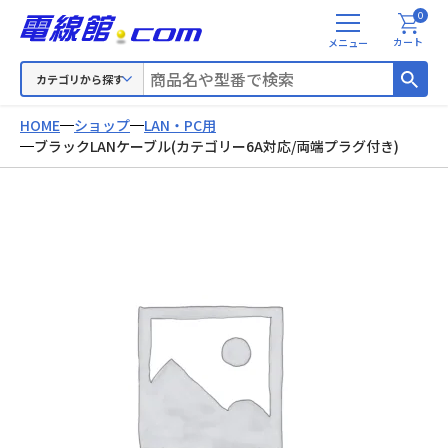
0
メ
カート
ニ
ュ
カテゴリから探す
ー
HOME
ショップ
LAN・PC用
ブラックLANケーブル(カテゴリー6A対応/両端プラグ付き)