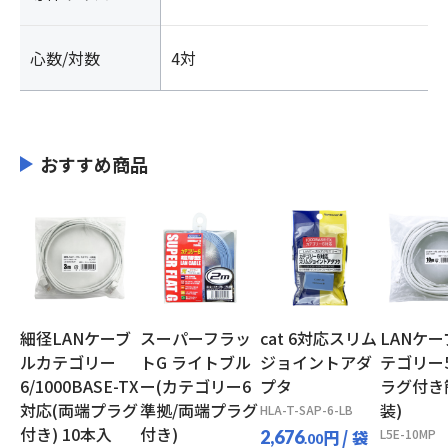
心数/対数
4対
おすすめ商品
細径LANケーブ
スーパーフラッ
cat 6対応スリム
LANケー
ルカテゴリー
トG ライトブル
ジョイントアダ
テゴリー5
6/1000BASE-TX
ー(カテゴリー6
プタ
ラグ付き
対応(両端プラグ
準拠/両端プラグ
装)
HLA-T-SAP-6-LB
付き) 10本入
付き)
円
/ 袋
L5E-10MP
2,676
.00