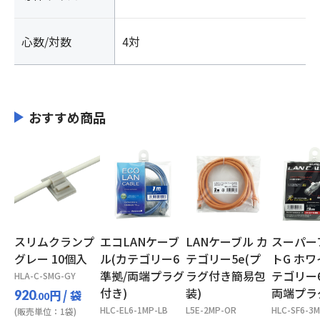
心数/対数
4対
おすすめ商品
スリムクランプ
エコLANケーブ
LANケーブル カ
スーパー
グレー 10個入
ル(カテゴリー6
テゴリー5e(プ
トG ホワ
準拠/両端プラグ
ラグ付き簡易包
テゴリー
HLA-C-SMG-GY
付き)
装)
両端プラ
円
/ 袋
920
.00
HLC-EL6-1MP-LB
L5E-2MP-OR
HLC-SF6-3
(販売単位：1袋)