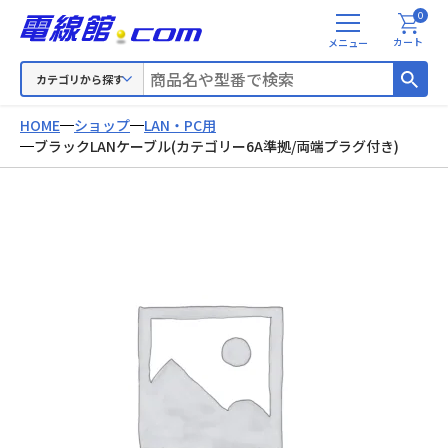
0
メ
カート
ニ
ュ
カテゴリから探す
ー
HOME
ショップ
LAN・PC用
ブラックLANケーブル(カテゴリー6A準拠/両端プラグ付き)