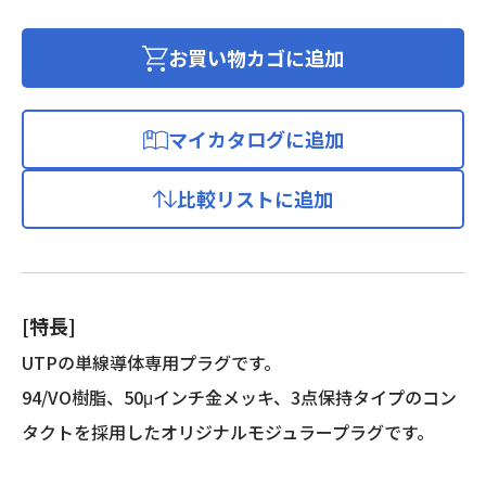
ラ
ー
お買い物カゴに追加
プ
ラ
グ
マイカタログに追加
単
線
比較リストに追加
導
体
用
10
個
[特長]
入
個
UTPの単線導体専用プラグです。
94/VO樹脂、50μインチ金メッキ、3点保持タイプのコン
タクトを採用したオリジナルモジュラープラグです。