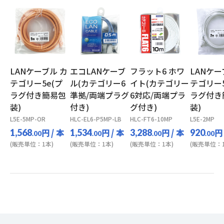
LANケーブル カ
エコLANケーブ
フラット6 ホワ
LANケー
テゴリー5e(プ
ル(カテゴリー6
イト(カテゴリー
テゴリー5
ラグ付き簡易包
準拠/両端プラグ
6対応/両端プラ
ラグ付き
装)
付き)
グ付き)
装)
L5E-5MP-OR
HLC-EL6-P5MP-LB
HLC-FT6-10MP
L5E-2MP
円
/ 本
円
/ 本
円
/ 本
円
1,568
1,534
3,288
920
.00
.00
.00
.00
(販売単位：1本)
(販売単位：1本)
(販売単位：1本)
(販売単位：1