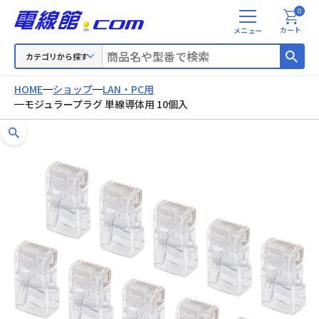
0
メ
カート
ニ
ュ
カテゴリから探す
ー
HOME
ショップ
LAN・PC用
モジュラープラグ 単線導体用 10個入