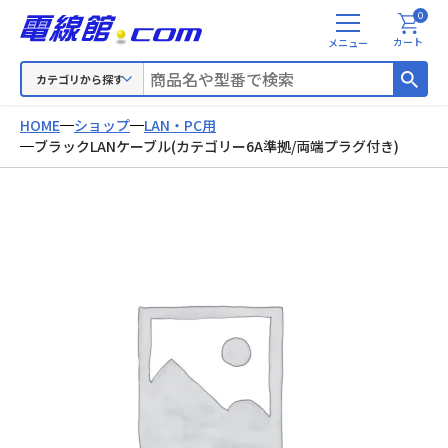
0
メ
カート
ニ
ュ
カテゴリから探す
ー
HOME
ショップ
LAN・PC用
ブラックLANケーブル(カテゴリー6A準拠/両端プラグ付き)