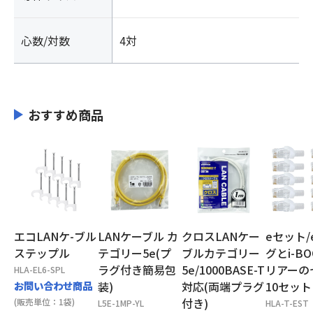
心数/対数
4対
おすすめ商品
エコLANケ-ブル
LANケーブル カ
クロスLANケー
eセット/
ステップル
テゴリー5e(プ
ブルカテゴリー
グとi-BO
ラグ付き簡易包
5e/1000BASE-T
リアーの
HLA-EL6-SPL
お問い合わせ商品
装)
対応(両端プラグ
10セット
付き)
(販売単位：1袋)
L5E-1MP-YL
HLA-T-EST