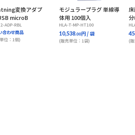
ghtning変換アダプ
モジュラープラグ 単線導
床
SB microB
体用 100個入
分
2-ADP-RBL
HLA-T-MP-HT100
HL
い合わせ商品
円
/ 袋
10,538
45
.00
単位：1個)
(販売単位：1袋)
(