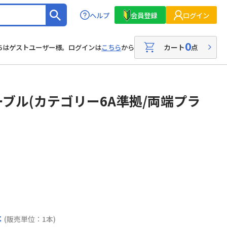
ヘルプ
会員登録
ログイン
0
カート
点
ちはゲストユーザー様。ログインは
こちら
から
ーブル(カテゴリー6A準拠/両端プラ
本
(販売単位：1本)