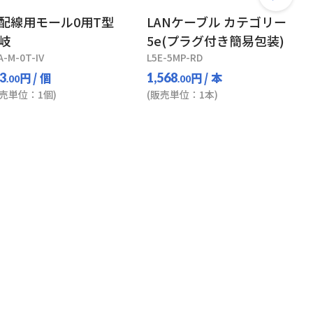
配線用モール0用T型
LANケーブル カテゴリー
岐
5e(プラグ付き簡易包装)
A-M-0T-IV
L5E-5MP-RD
円
/ 個
円
/ 本
3
1,568
.00
.00
販売単位：1個)
(販売単位：1本)