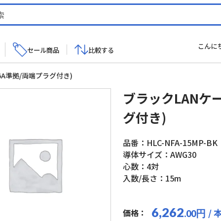
こんに
セール商品
比較する
6A準拠/両端プラグ付き)
ブラックLANケ
グ付き)
品番：HLC-NFA-15MP-BK
導体サイズ：AWG30
心数：4対
入数/長さ：15m
6,262
/ 
価格：
円
.00