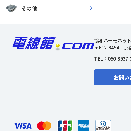
その他
協和ハーモネッ
〒612-8454
京
TEL：
050-3537-
お問い