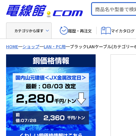
履歴・再注文
マイカタログ
カテゴリから探す
HOME
ショップ
LAN・PC用
ブラックLANケーブル(カテゴリー
銅価格情報
国内山元建値＜JX金属改定日＞
最新 : 08/03 改定
2,280
千円/トン
前
2,360
千円/トン
値:07/28
くわしい銅価格情報はこちら