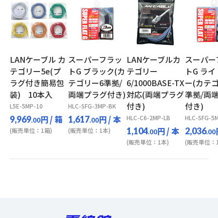
LANケーブル カ
スーパーフラッ
LANケーブルカ
スーパー
テゴリー5e(プ
トG ブラック(カ
テゴリー
トG ラ
ラグ付き簡易包
テゴリー6準拠/
6/1000BASE-TX
ー(カテ
装) 10本入
両端プラグ付き)
対応(両端プラグ
準拠/両
付き)
付き)
L5E-5MP-10
HLC-SFG-3MP-BK
円
/ 箱
円
/ 本
HLC-C6-2MP-LB
HLC-SFG-5
9,969
1,617
.00
.00
円
/ 本
1,104
2,036
(販売単位：1箱)
(販売単位：1本)
.00
.00
(販売単位：1本)
(販売単位：1