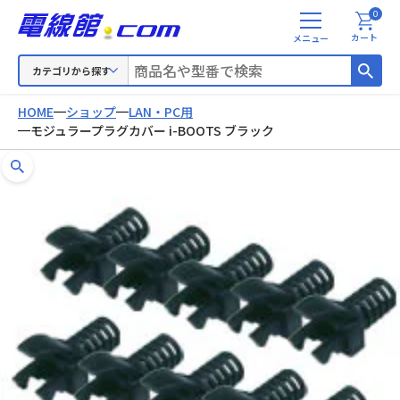
0
メ
カート
ニ
ュ
カテゴリから探す
ー
HOME
ショップ
LAN・PC用
モジュラープラグカバー i-BOOTS ブラック