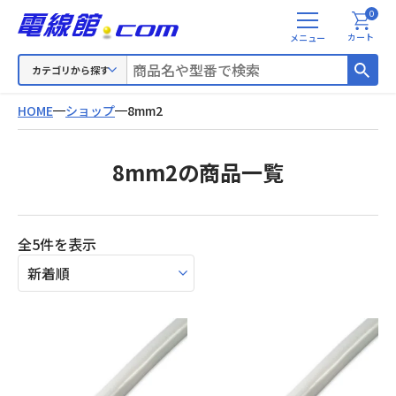
0
メ
カート
ニ
ュ
カテゴリから探す
ー
HOME
ショップ
8mm2
8mm2の商品一覧
新
全5件を表示
し
い
順