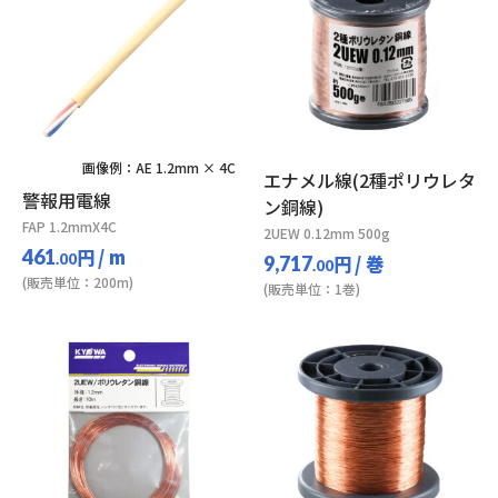
画像例：AE 1.2mm × 4C
エナメル線(2種ポリウレタ
警報用電線
ン銅線)
FAP 1.2mmX4C
2UEW 0.12mm 500g
円
/ m
461
.00
円
/ 巻
9,717
.00
(販売単位：200m)
(販売単位：1巻)