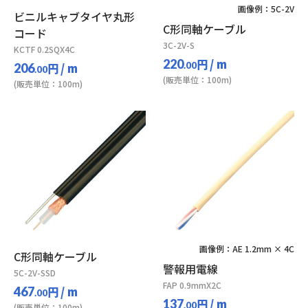
画像例：5C-2V
ビニルキャブタイヤ丸形
C形同軸ケーブル
コード
3C-2V-S
KCTF 0.2SQX4C
円
/ m
220
円
/ m
.00
206
.00
(販売単位：100m)
(販売単位：100m)
画像例：AE 1.2mm × 4C
C形同軸ケーブル
警報用電線
5C-2V-SSD
FAP 0.9mmX2C
円
/ m
467
.00
円
/ m
137
.00
(販売単位：100m)