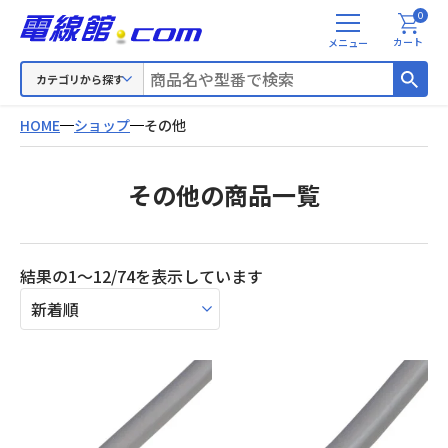
0
メ
カート
ニ
ュ
カテゴリから探す
ー
HOME
ショップ
その他
その他の商品一覧
新
結果の1～12/74を表示しています
し
い
順