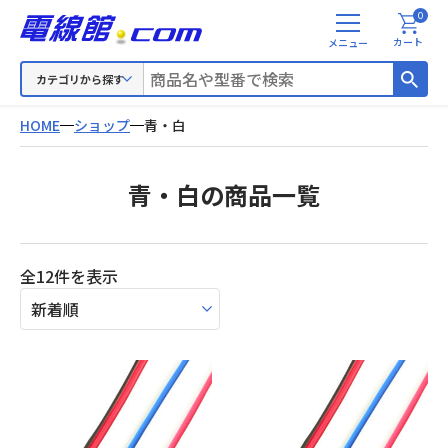
0
メ
カート
ニ
ュ
カテゴリから探す
ー
HOME
ショップ
青・白
青・白の商品一覧
新
全12件を表示
し
い
順