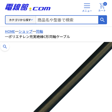
0
メ
カート
ニ
ュ
カテゴリから探す
ー
HOME
ショップ
同軸
ポリエチレン充実絶縁C形同軸ケーブル