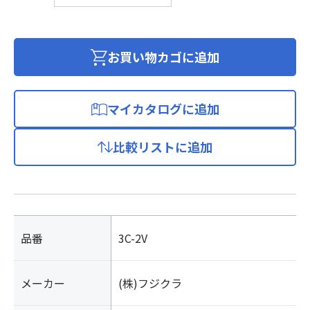
リ
エ
チ
レ
お買い物カゴに追加
ン
充
実
マイカタログに追加
絶
縁
比較リストに追加
C
形
同
軸
ケ
ー
品番
3C-2V
ブ
ル
メーカー
(株)フジクラ
個