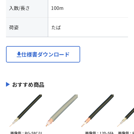
入数/長さ
100m
荷姿
たば
仕様書ダウンロード
おすすめ商品
画像例：RG-58C/U
画像例：12D-SFA
画像例：RG