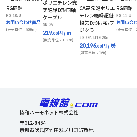
ポリエチレン充
RG同軸
CA高発泡ポリエ
RG同軸
実絶縁D形同軸
チレン絶縁超低
RG-10/U
RG-11/U
ケーブル
お問い合わせ商品
損失D形同軸/フ
お問い合
3D-2V
ジクラ
(販売単位：500m)
(販売単位：2
円
/ m
219
.00
5D-SFA-LITE 20m
(販売単位：100m)
円
/ 巻
20,196
.00
(販売単位：1巻)
協和ハーモネット株式会社
〒612-8454
京都市伏見区竹田泓ノ川町17番地