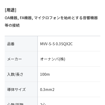
[用途]
OA機器, FA機器, マイクロフォンを始めとする音響機器
等の接続
品番
MVV-S-S 0.3SQX2C
メーカー
オーナンバ(株)
入数/長さ
100m
導体サイズ
0.3mm2
心数/対数
2心