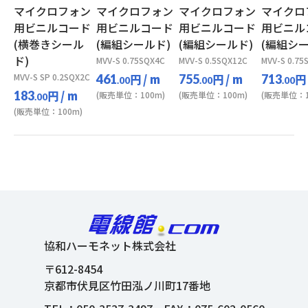
マイクロフォン
マイクロフォン
マイクロフォン
マイクロ
用ビニルコード
用ビニルコード
用ビニルコード
用ビニル
(横巻きシール
(編組シールド)
(編組シールド)
(編組シー
ド)
MVV-S 0.75SQX4C
MVV-S 0.5SQX12C
MVV-S 0.75
MVV-S SP 0.2SQX2C
円
/ m
円
/ m
円
461
755
713
.00
.00
.00
円
/ m
183
(販売単位：100m)
(販売単位：100m)
(販売単位：1
.00
(販売単位：100m)
協和ハーモネット株式会社
〒612-8454
京都市伏見区竹田泓ノ川町17番地