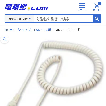
0
メ
カート
ニ
ュ
カテゴリから探す
ー
HOME
ショップ
LAN・PC用
LANカールコード