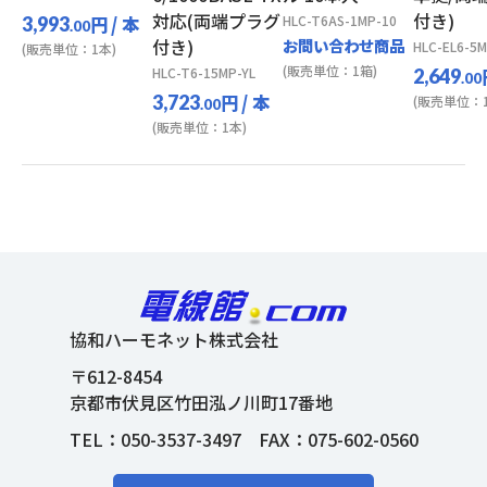
対応(両端プラグ
付き)
円
/ 本
HLC-T6AS-1MP-10
3,993
.00
付き)
お問い合わせ商品
HLC-EL6-5
(販売単位：1本)
(販売単位：1箱)
HLC-T6-15MP-YL
2,649
.00
円
/ 本
3,723
(販売単位：1
.00
(販売単位：1本)
協和ハーモネット株式会社
〒612-8454
京都市伏見区竹田泓ノ川町17番地
TEL：
050-3537-3497
FAX：075-602-0560