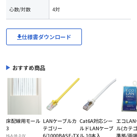
心数/対数
4対
仕様書ダウンロード
おすすめ商品
床配線用モール
LANケーブルカ
Cat6A対応シー
エコLA
3
テゴリー
ルドLANケーブ
ル(カテ
6/1000BASE-TX
ル 10本入
準拠/両
HLA-M-3-IV