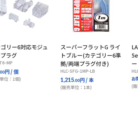
ゴリー6対応モジュ
スーパーフラットG ライ
L
ープラグ
トブルー(カテゴリー6準
5
T6-MP
拠/両端プラグ付き)
ー
円
/ 個
HLC-SFG-1MP-LB
HL
.00
お
単位：1個)
円
/ 本
1,215
.00
(
(販売単位：1本)