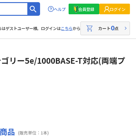
ヘルプ
会員登録
ログイン
0
カート
点
ちはゲストユーザー様。ログインは
こちら
から
リー5e/1000BASE-T対応(両端プ
商品
(販売単位：1本)