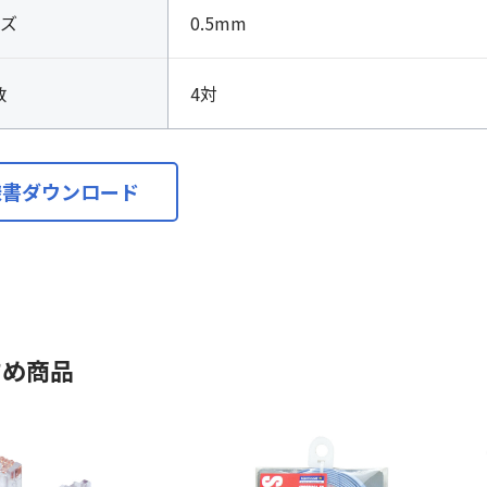
ズ
0.5mm
数
4対
様書ダウンロード
すめ商品