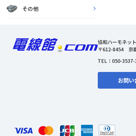
その他
協和ハーモネッ
〒612-8454
京
TEL：
050-3537-
お問い