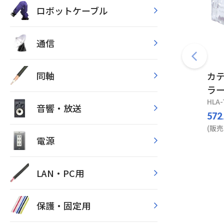
ロボットケーブル
通信
同軸
カテ
ラ
HLA-
音響・放送
572
(販売
電源
LAN・PC用
保護・固定用