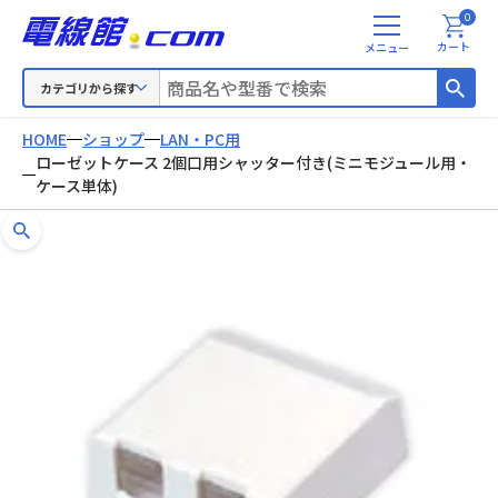
0
メ
カート
ニ
ュ
カテゴリから探す
ー
HOME
ショップ
LAN・PC用
ローゼットケース 2個口用シャッター付き(ミニモジュール用・
ケース単体)