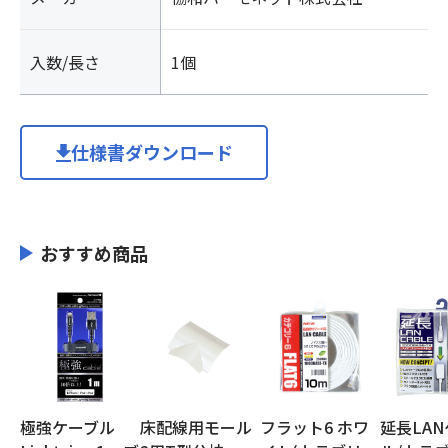
入数/長さ
1個
仕様書ダウンロード
おすすめ商品
極強ケーブル
床配線用モール
フラット6 ホワ
延長LA