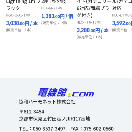
Lightning 1m ブ
2用T型分岐
イト(カテゴリー
ル/カテ
ラック
6対応/両端プラ
対応
HLA-M-2T-IV
グ付き)
HGC-2-AL-1MK
円
/ 個
HLC-ETM6-
1,383
.00
円
/ 本
HLC-FT6-10MP
3,038
3,592
(販売単位：1個)
.00
.00
円
/ 本
3,288
(販売単位：1本)
(販売単位：1
.00
(販売単位：1本)
協和ハーモネット株式会社
〒612-8454
京都市伏見区竹田泓ノ川町17番地
TEL：
050-3537-3497
FAX：075-602-0560