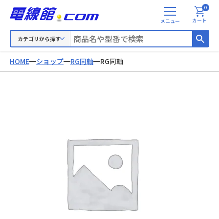
0
メ
カート
ニ
ュ
カテゴリから探す
ー
HOME
ショップ
RG同軸
RG同軸